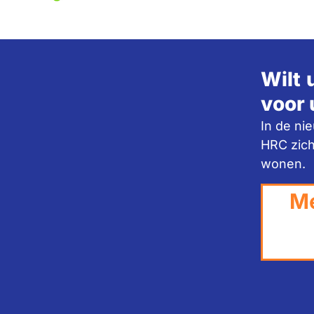
Wilt 
voor 
In de ni
HRC zich
wonen.
Me