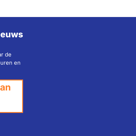
nieuws
ar de
huren en
van