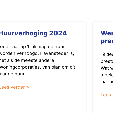
Huurverhoging 2024
Wer
pre
Ieder jaar op 1 juli mag de huur
worden verhoogd. Havensteder is,
19 d
net als de meeste andere
prest
Woningcorporaties, van plan om dit
Wat w
jaar de huur
afgelo
jaar 
Lees verder »
Lees 