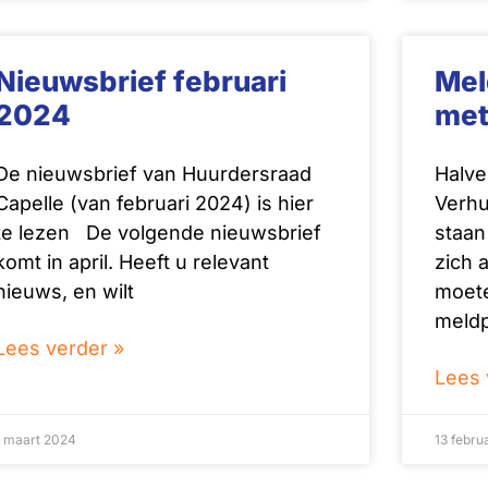
Nieuwsbrief februari
Mel
2024
met
De nieuwsbrief van Huurdersraad
Halve
Capelle (van februari 2024) is hier
Verhu
te lezen De volgende nieuwsbrief
staan
komt in april. Heeft u relevant
zich 
nieuws, en wilt
moete
meld
Lees verder »
Lees 
1 maart 2024
13 febru