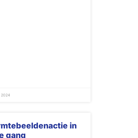
t 2024
mtebeeldenactie in
le gang