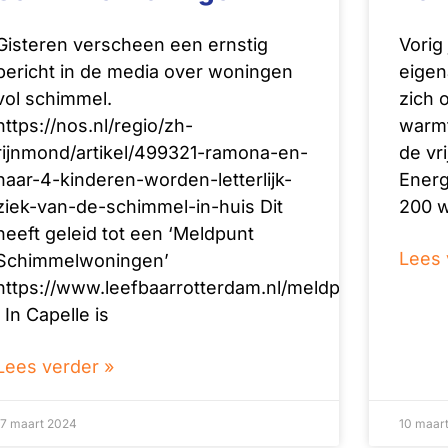
Gisteren verscheen een ernstig
Vorig
bericht in de media over woningen
eigen
vol schimmel.
zich 
https://nos.nl/regio/zh-
warmt
rijnmond/artikel/499321-ramona-en-
de vri
haar-4-kinderen-worden-letterlijk-
Energ
ziek-van-de-schimmel-in-huis Dit
200 
heeft geleid tot een ‘Meldpunt
Lees 
Schimmelwoningen’
https://www.leefbaarrotterdam.nl/meldpunt/
In Capelle is
Lees verder »
17 maart 2024
10 maar