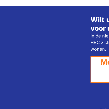
Wilt 
voor 
In de ni
HRC zich
wonen.
Me