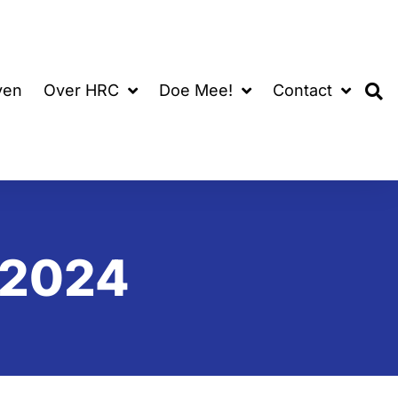
ven
Over HRC
Doe Mee!
Contact
 2024