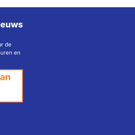
nieuws
ar de
huren en
van