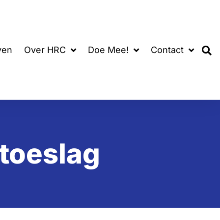
ven
Over HRC
Doe Mee!
Contact
toeslag