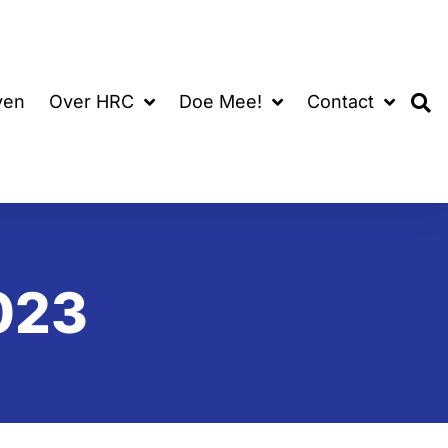
ven
Over HRC
Doe Mee!
Contact
023