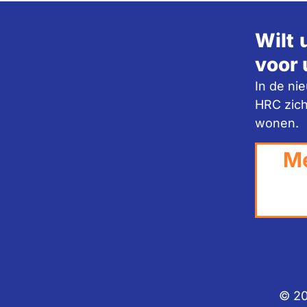
Wilt 
voor 
In de ni
HRC zich
wonen.
Me
© 20