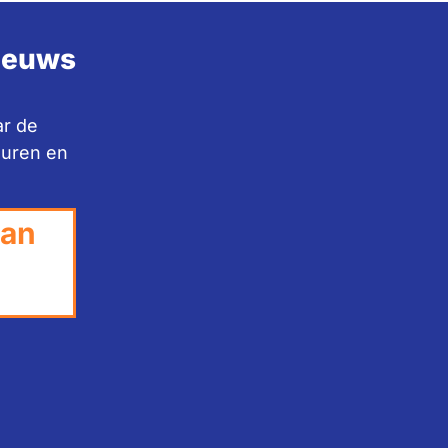
nieuws
ar de
huren en
van