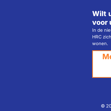
Wilt 
voor 
In de ni
HRC zich
wonen.
Me
© 20