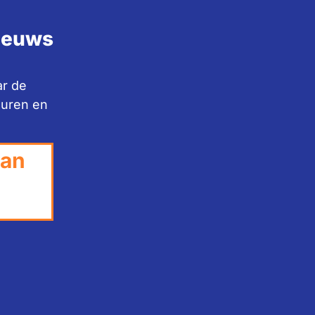
nieuws
ar de
huren en
van