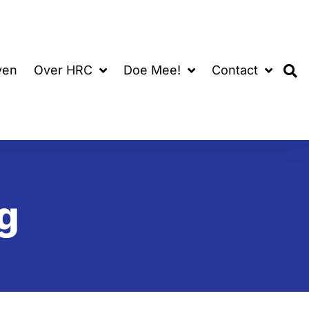
ven
Over HRC
Doe Mee!
Contact
g