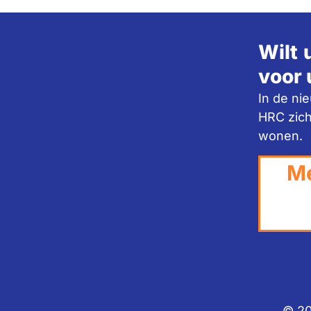
Wilt 
voor 
In de ni
HRC zich
wonen.
Me
© 20