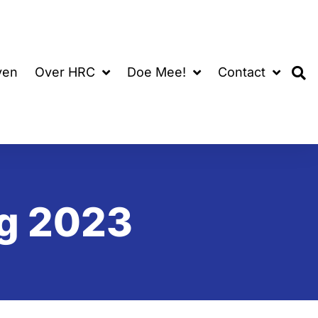
ven
Over HRC
Doe Mee!
Contact
g 2023