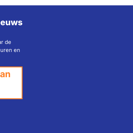
nieuws
ar de
huren en
van